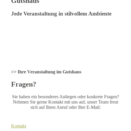
Gutshaus
Jede Veranstaltung in stilvollem Ambiente
Schöne Räume sind nicht nur fürs Lernen da, in ihnen lässt
es sich genauso gut feiern. Ob für Familien, Vereine oder
Firmen: Unser altes Gutshaus bietet einen stilvollen Ort für
Feste, Jubiläen oder Tagungen. Im Sommer grillen wir
gerne für Sie unter alten Eichen, im Winter können Sie es
sich in unserem Kaminzimmer gemütlich machen. Und
wenn Sie nicht mehr nachhause fahren wollen,
übernachten Sie einfach in unseren behaglichen Zimmern.
>> Ihre Veranstaltung im Gutshaus
Fragen?
Sie haben ein besonderes Anliegen oder konkrete Fragen?
Nehmen Sie gerne Kontakt mit uns auf, unser Team freut
sich auf Ihren Anruf oder Ihre E-Mail:
Kontakt